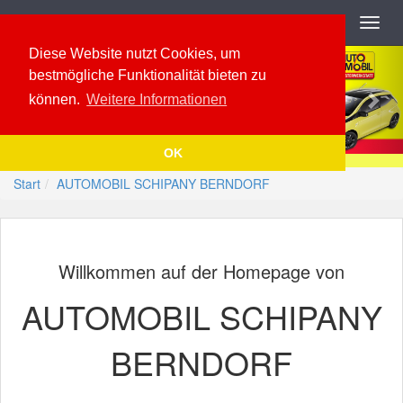
Navigation
Toggl
navig
Previous
Nex
Diese Website nutzt Cookies, um
bestmögliche Funktionalität bieten zu
können.
Weitere Informationen
OK
Start
AUTOMOBIL SCHIPANY BERNDORF
Willkommen auf der Homepage von
AUTOMOBIL SCHIPANY
BERNDORF